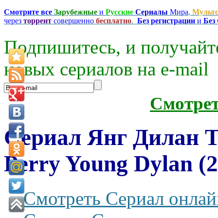
Смотрите все
Зарубежные
и
Русские
Сериалы
Мира
,
Мульт
через
торрент
совершенно
бесплатно
.
Без регистрации
и
Без
Подпишитесь, и получайт
новых сериалов на e-mаil
Смотре
Сериал Янг Дилан Т
Perry Young Dylan (2
Смотреть Сериал онлай