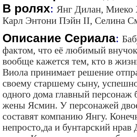
В ролях
:
Янг Дилан, Миеко 
Карл Энтони Пэйн II, Селина С
Описание Сериала
:
Баб
фактом, что её любимый внучок
вообще кажется тем, кто в жизн
Виола принимает решение отпра
своему старшему сыну, успешн
одного дома главный персонаж б
жены Ясмин. У персонажей двое
составят компанию Янгу. Конечн
непросто,да и бунтарский нрав 