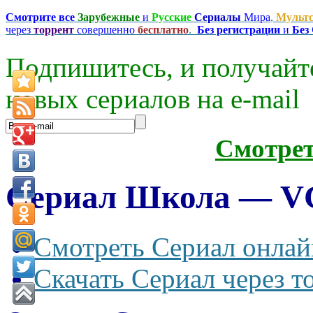
Смотрите все
Зарубежные
и
Русские
Сериалы
Мира
,
Мульт
через
торрент
совершенно
бесплатно
.
Без регистрации
и
Без
Подпишитесь, и получайт
новых сериалов на e-mаil
Смотре
Сериал Школа — VG
Смотреть Сериал онлай
Скачать Сериал через т