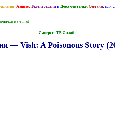
сериалы
,
Аниме,
Телепередачи
и
Документалки
Онлайн
, или
с
риалов на e-mаil
Смотреть ТВ Онлайн
 — Vish: A Poisonous Story (2