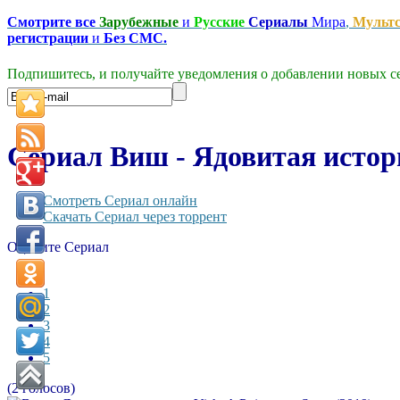
Смотрите все
Зарубежные
и
Русские
Сериалы
Мира
,
Мульт
регистрации
и
Без СМС.
Подпишитесь, и получайте уведомления о добавлении новых се
Сериал Виш - Ядовитая история
Смотреть Сериал онлайн
Скачать Сериал через торрент
Оцените Сериал
1
2
3
4
5
(2 голосов)