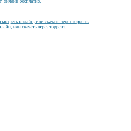
, онлайн бесплатно.
смотреть онлайн, или скачать через торрент.
лайн, или скачать через торрент.