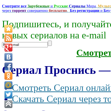
Смотрите все
Зарубежные
и
Русские
Сериалы
Мира
,
Мульт
через
торрент
совершенно
бесплатно
.
Без регистрации
и
Без
Подпишитесь, и получайт
новых сериалов на e-mаil
Смотре
Сериал Проснись — 
Смотреть Сериал онлай
Скачать Сериал через т