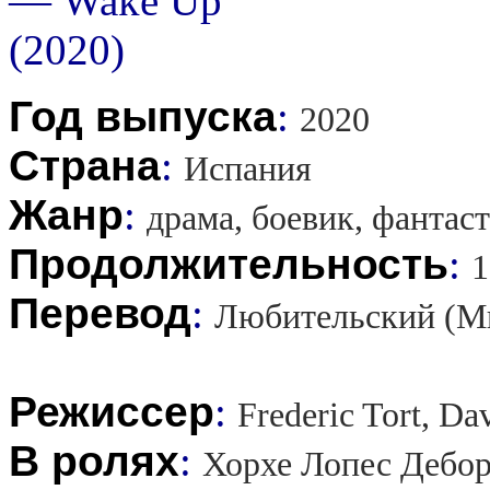
Год выпуска
:
2020
Страна
:
Испания
Жанр
:
драма, боевик, фантас
Продолжительность
:
1
Перевод
:
Любительский (М
Режиссер
:
Frederic Tort, Da
В ролях
:
Хорхе Лопес Дебор