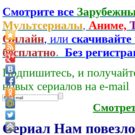
Смотрите все
Зарубежны
Мультсериалы
,
Аниме,
Онлайн
, или
скачивайте
бесплатно
.
Без регистр
Подпишитесь, и получайт
новых сериалов на e-mаil
Смотре
Сериал Нам повезло