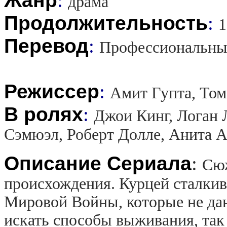
Жанр
:
драма
Продолжительность
:
1
Перевод
:
Профессиональны
Режиссер
:
Амит Гупта, Том
В ролях
:
Джои Кинг, Логан 
Сэмюэл, Роберт Долле, Анита 
Описание Сериала
:
Сюж
происхождения. Курцей сталки
Мировой Войны, которые не да
искать способы выживания, так 