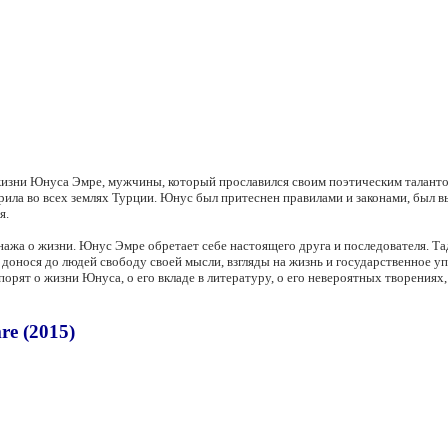
жизни Юнуса Эмре, мужчины, который прославился своим поэтическим талантом
рила во всех землях Турции. Юнус был притеснен правилами и законами, был 
я.
ажа о жизни. Юнус Эмре обретает себе настоящего друга и последователя. Тадб
я, донося до людей свободу своей мысли, взгляды на жизнь и государственное
порят о жизни Юнуса, о его вкладе в литературу, о его невероятных творениях
e (2015)