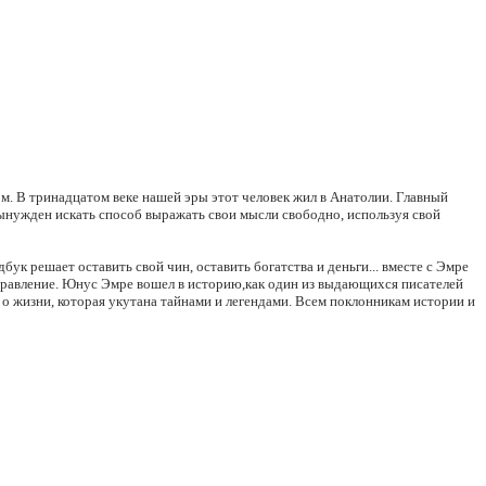
. В тринадцатом веке нашей эры этот человек жил в Анатолии. Главный
вынужден искать способ выражать свои мысли свободно, используя свой
ук решает оставить свой чин, оставить богатства и деньги... вместе с Эмре
 управление. Юнус Эмре вошел в историю,как один из выдающихся писателей
, о жизни, которая укутана тайнами и легендами. Всем поклонникам истории и