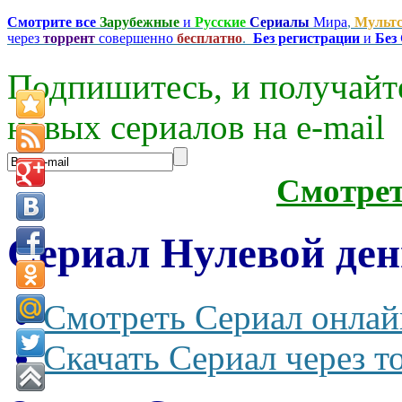
Смотрите все
Зарубежные
и
Русские
Сериалы
Мира
,
Мульт
через
торрент
совершенно
бесплатно
.
Без регистрации
и
Без
Подпишитесь, и получайт
новых сериалов на e-mаil
Смотре
Сериал Нулевой ден
Смотреть Сериал онлай
Скачать Сериал через т