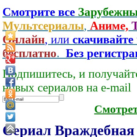
Смотрите все
Зарубежны
Мультсериалы
,
Аниме,
Онлайн
, или
скачивайте
бесплатно
.
Без регистр
Подпишитесь, и получайт
новых сериалов на e-mаil
Смотре
Сериал Враждебная 