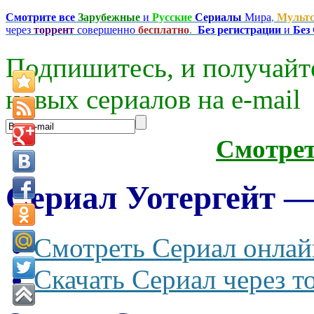
Смотрите все
Зарубежные
и
Русские
Сериалы
Мира
,
Мульт
через
торрент
совершенно
бесплатно
.
Без регистрации
и
Без
Подпишитесь, и получайт
новых сериалов на e-mаil
Смотре
Сериал Уотергейт — 
Смотреть Сериал онлай
Скачать Сериал через т