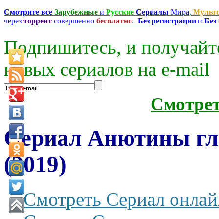
Смотрите все
Зарубежные
и
Русские
Сериалы
Мира
,
Мульт
через
торрент
совершенно
бесплатно
.
Без регистрации
и
Без
Подпишитесь, и получайт
новых сериалов на e-mаil
Смотре
Сериал Анютины гла
(2019)
Смотреть Сериал онлай