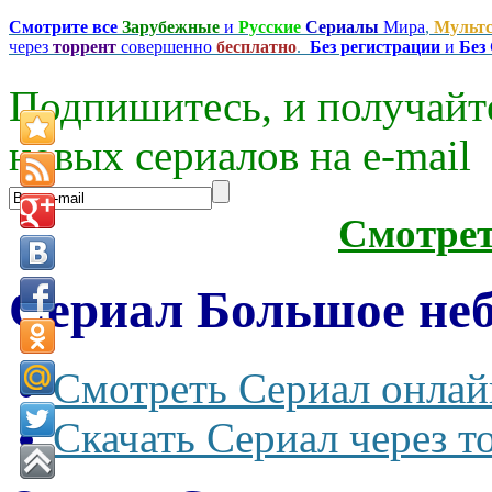
Смотрите все
Зарубежные
и
Русские
Сериалы
Мира
,
Мульт
через
торрент
совершенно
бесплатно
.
Без регистрации
и
Без
Подпишитесь, и получайт
новых сериалов на e-mаil
Смотре
Сериал Большое небо
Смотреть Сериал онлай
Скачать Сериал через т