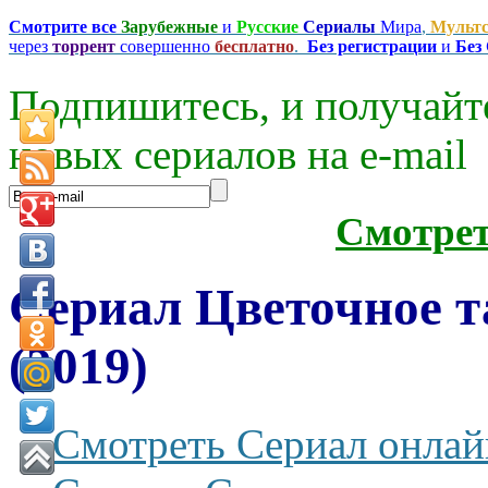
Смотрите все
Зарубежные
и
Русские
Сериалы
Мира
,
Мульт
через
торрент
совершенно
бесплатно
.
Без регистрации
и
Без
Подпишитесь, и получайт
новых сериалов на e-mаil
Смотре
Сериал Цветочное т
(2019)
Смотреть Сериал онлай