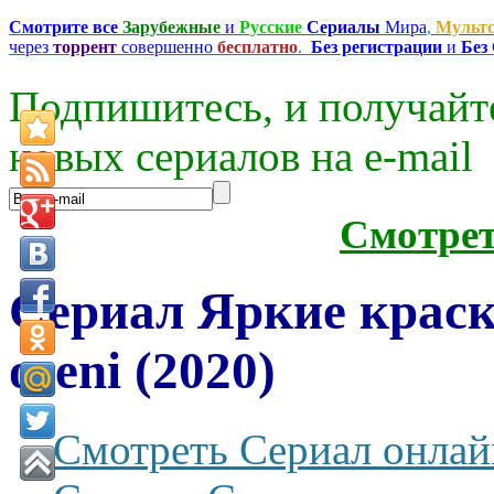
Смотрите все
Зарубежные
и
Русские
Сериалы
Мира
,
Мульт
через
торрент
совершенно
бесплатно
.
Без регистрации
и
Без
Подпишитесь, и получайт
новых сериалов на e-mаil
Смотре
Сериал Яркие краски
oseni (2020)
Смотреть Сериал онлай