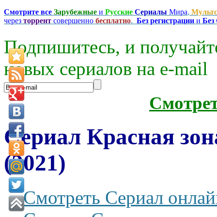
Смотрите все
Зарубежные
и
Русские
Сериалы
Мира
,
Мульт
через
торрент
совершенно
бесплатно
.
Без регистрации
и
Без
Подпишитесь, и получайт
новых сериалов на e-mаil
Смотре
Сериал Красная зон
(2021)
Смотреть Сериал онлай