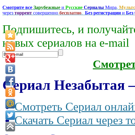
Смотрите все
Зарубежные
и
Русские
Сериалы
Мира
,
Мульт
через
торрент
совершенно
бесплатно
.
Без регистрации
и
Без
Подпишитесь, и получайт
новых сериалов на e-mаil
Смотре
Сериал Незабытая —
Смотреть Сериал онлай
Скачать Сериал через т