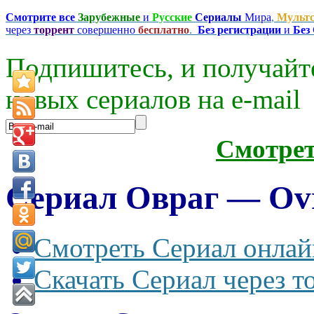
Смотрите все
Зарубежные
и
Русские
Сериалы
Мира
,
Мульт
через
торрент
совершенно
бесплатно
.
Без регистрации
и
Без
Подпишитесь, и получайт
новых сериалов на e-mаil
Смотре
Сериал Овраг — Ovr
Смотреть Сериал онлай
Скачать Сериал через т