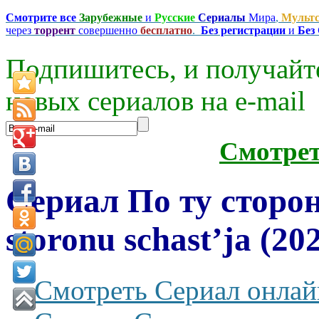
Смотрите все
Зарубежные
и
Русские
Сериалы
Мира
,
Мульт
через
торрент
совершенно
бесплатно
.
Без регистрации
и
Без
Подпишитесь, и получайт
новых сериалов на e-mаil
Смотре
Сериал По ту сторон
storonu schast’ja (20
Смотреть Сериал онлай