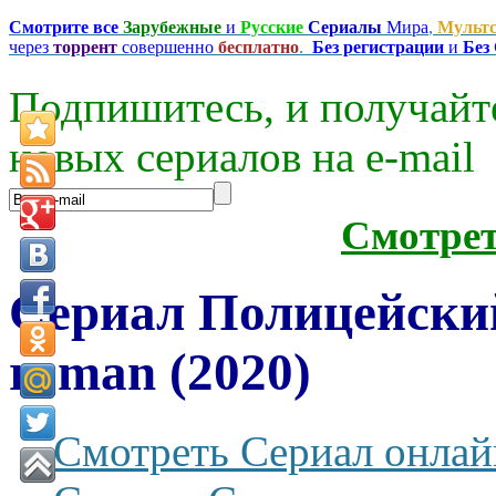
Смотрите все
Зарубежные
и
Русские
Сериалы
Мира
,
Мульт
через
торрент
совершенно
бесплатно
.
Без регистрации
и
Без
Подпишитесь, и получайт
новых сериалов на e-mаil
Смотре
Сериал Полицейский
roman (2020)
Смотреть Сериал онлай