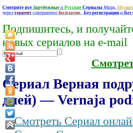
Смотрите все
Зарубежные
и
Русские
Сериалы
Мира
,
Мульт
через
торрент
совершенно
бесплатно
.
Без регистрации
и
Без
Подпишитесь, и получайт
новых сериалов на e-mаil
Смотре
Сериал Верная подр
дней) — Vernaja pod
Смотреть Сериал онлай