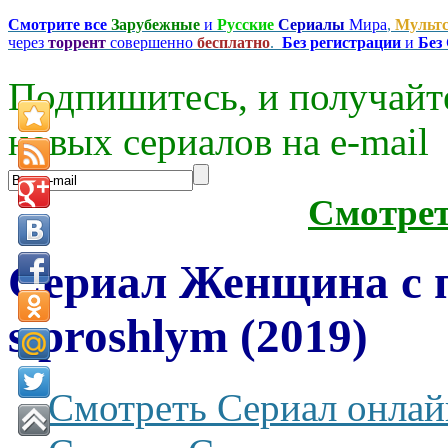
Смотрите все
Зарубежные
и
Русские
Сериалы
Мира
,
Мульт
через
торрент
совершенно
бесплатно
.
Без регистрации
и
Без
Подпишитесь, и получайт
новых сериалов на e-mаil
Смотре
Сериал Женщина с 
s proshlym (2019)
Смотреть Сериал онлай