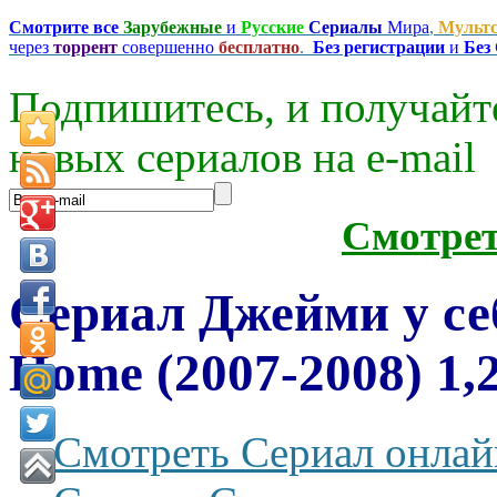
Смотрите все
Зарубежные
и
Русские
Сериалы
Мира
,
Мульт
через
торрент
совершенно
бесплатно
.
Без регистрации
и
Без
Подпишитесь, и получайт
новых сериалов на e-mаil
Смотре
Сериал Джейми у се
Home (2007-2008) 1,
Смотреть Сериал онлай