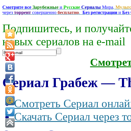
Смотрите все
Зарубежные
и
Русские
Сериалы
Мира
,
Мульт
через
торрент
совершенно
бесплатно
.
Без регистрации
и
Без
Подпишитесь, и получайт
новых сериалов на e-mаil
Смотре
Сериал Грабеж — The
Смотреть Сериал онлай
Скачать Сериал через т