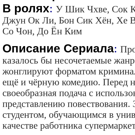
В ролях
:
У Шик Чхве, Сок К
Джун Ок Ли, Бон Сик Хён, Хе В
Со Чон, До Ён Ким
Описание Сериала
:
Про
казалось бы несочетаемые жанр
жонглируют форматом криминал
ещё и чёрную комедию. Перед 
своеобразная подача с использ
представлению повествования. 
студентом, обучающимся в унив
качестве работника супермарке