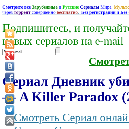
Смотрите все
Зарубежные
и
Русские
Сериалы
Мира
,
Мульт
через
торрент
совершенно
бесплатно
.
Без регистрации
и
Без
Подпишитесь, и получайт
новых сериалов на e-mаil
Смотре
Сериал Дневник уб
— A Killer Paradox (
Смотреть Сериал онлай