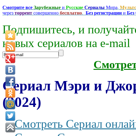
Смотрите все
Зарубежные
и
Русские
Сериалы
Мира
,
Мульт
через
торрент
совершенно
бесплатно
.
Без регистрации
и
Без
Подпишитесь, и получайт
новых сериалов на e-mаil
Смотре
Сериал Мэри и Джо
(2024)
Смотреть Сериал онлай