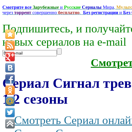
Смотрите все
Зарубежные
и
Русские
Сериалы
Мира
,
Мульт
через
торрент
совершенно
бесплатно
.
Без регистрации
и
Без
Подпишитесь, и получайт
новых сериалов на e-mаil
Смотре
Сериал Сигнал трево
1,2 сезоны
Смотреть Сериал онлай