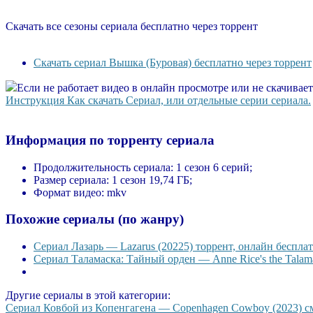
Скачать все сезоны сериала бесплатно через торрент
Скачать сериал Вышка (Буровая) бесплатно через торрент
Если не работает видео в онлайн просмотре или не скачивае
Инструкция Как скачать Сериал, или отдельные серии сериала.
Информация по торренту сериала
Продолжительность сериала:
1 сезон 6 серий;
Размер сериала:
1 сезон 19,74 ГБ;
Формат видео:
mkv
Похожие сериалы (по жанру)
Сериал Лазарь — Lazarus (20225) торрент, онлайн бесплат
Сериал Таламаска: Тайный орден — Anne Rice's the Talama
Другие сериалы в этой категории:
Сериал Ковбой из Копенгагена — Copenhagen Cowboy (2023) смо