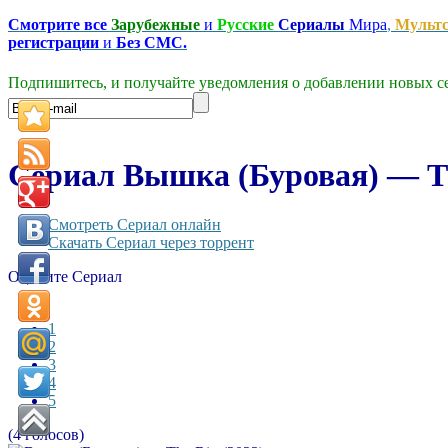
Смотрите все
Зарубежные
и
Русские
Сериалы
Мира
,
Мульт
регистрации
и
Без СМС.
Подпишитесь, и получайте уведомления о добавлении новых се
Сериал Вышка (Буровая) — Th
Смотреть Сериал онлайн
Скачать Сериал через торрент
Оцените Сериал
1
2
3
4
5
(4 голосов)