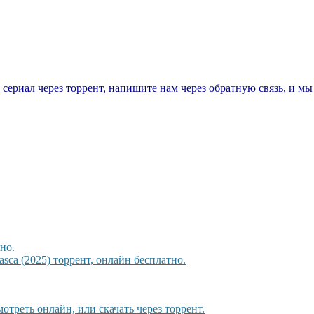
т сериал через торрент, напишите нам через обратную связь, и м
но.
sca (2025) торрент, онлайн бесплатно.
треть онлайн, или скачать через торрент.