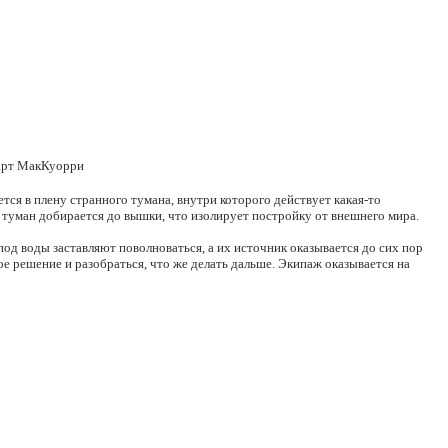
юарт МакКуорри
ся в плену странного тумана, внутри которого действует какая-то
туман добирается до вышки, что изолирует постройку от внешнего мира.
од воды заставляют поволноваться, а их источник оказывается до сих пор
е решение и разобраться, что же делать дальше. Экипаж оказывается на