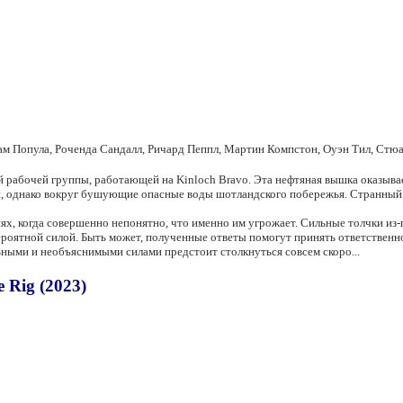
ам Попула, Роченда Сандалл, Ричард Пеппл, Мартин Компстон, Оуэн Тил, Ст
 рабочей группы, работающей на Kinloch Bravo. Эта нефтяная вышка оказывает
, однако вокруг бушующие опасные воды шотландского побережья. Странный 
, когда совершенно непонятно, что именно им угрожает. Сильные толчки из-п
вероятной силой. Быть может, полученные ответы помогут принять ответственно
ьными и необъяснимыми силами предстоит столкнуться совсем скоро...
 Rig (2023)