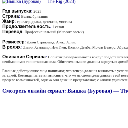
Год выпуска
:
2023
Страна
:
Великобритания
Жанр
:
триллер, драма, детектив, мистика
Продолжительность
:
1 сезон
Перевод
:
Профессиональный (Многоголосый)
Режиссер
:
Джон Стриклэнд, Алекс Холмс
В ролях
:
Эмили Хэмпшир, Иэн Глен, Кэлвин Демба, Молли Веверс, Абрах
Описание Сериала
:
События разворачиваются вокруг представителей
необъяснимая таинственная сила. Обитатели вышки должны вернуться домой
Главные действующие лица понимают, что теперь должны выживать в условиях
загадкой. Команда пытается выяснить, что же на самом деле движет этой не
пределе возможностей, однако они даже не представляют, с какими удивител
Смотреть онлайн сериал: Вышка (Буровая) — The