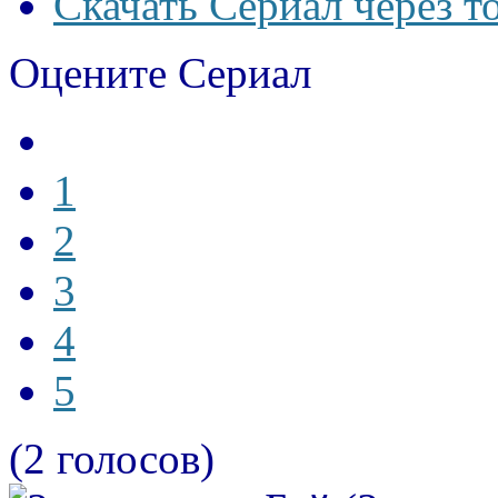
Скачать Сериал через т
Оцените Сериал
1
2
3
4
5
(2 голосов)