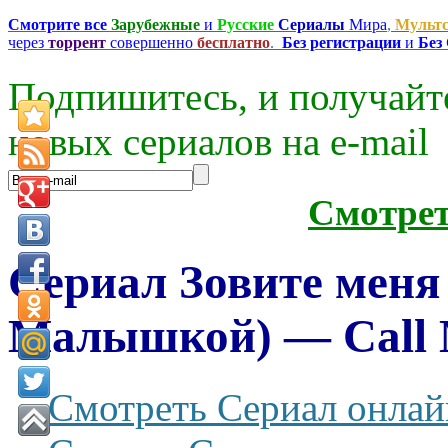
Смотрите все
Зарубежные
и
Русские
Сериалы
Мира
,
Мульт
через
торрент
совершенно
бесплатно
.
Без регистрации
и
Без
Подпишитесь, и получайт
новых сериалов на e-mаil
Смотре
Сериал Зовите меня
Малышкой) — Call M
Смотреть Сериал онлай