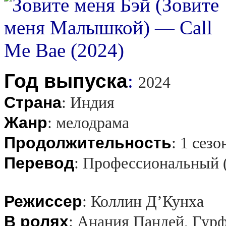
Год выпуска
:
2024
Страна
:
Индия
Жанр
:
мелодрама
Продолжительность
:
1 сезо
Перевод
:
Профессиональный 
Режиссер
:
Коллин Д’Кунха
В ролях
:
Анания Пандей, Гурф