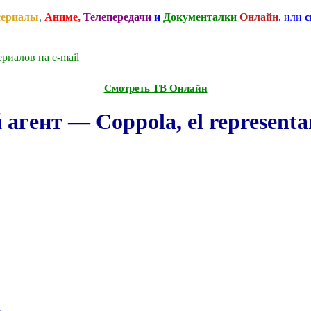
сериалы
,
Аниме,
Телепередачи
и
Документалки
Онлайн
, или
с
риалов на e-mаil
Смотреть ТВ Онлайн
гент — Coppola, el representan