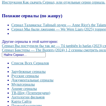
Инструкция Как скачать Сериал, или отдельные серии сериала.
Похожие сериалы (по жанру)
Сериал Таламаска: Тайный орден — Anne Rice's the Talama
Сериал Мы были лжецами — We Were Liars (2025) торрент
Другие сериалы в этой категории:
Сериал Вы поступили бы так же — Tú también lo harías (2023) с
Сериал Бакстеры — The Baxters (2024) 1,2 сезоны смотреть онла
Список Всех Сериалов
Зарубежные сериалы
Русские сериалы
Документальные сериалы
Мультсериалы
Аниме сериалы
ТВ-Шоу (Телепередачи)
Антологии фильмов
Карта Сайта
Правообладателям