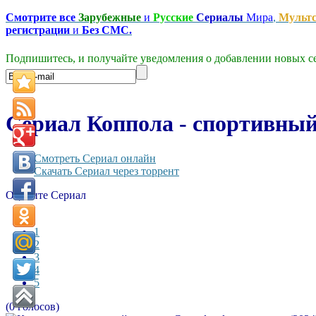
Смотрите все
Зарубежные
и
Русские
Сериалы
Мира
,
Мульт
регистрации
и
Без СМС.
Подпишитесь, и получайте уведомления о добавлении новых се
Сериал Коппола - спортивный а
Смотреть Сериал онлайн
Скачать Сериал через торрент
Оцените Сериал
1
2
3
4
5
(0 голосов)