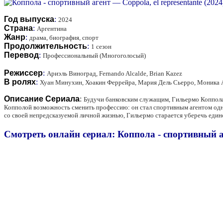
Год выпуска
:
2024
Страна
:
Аргентина
Жанр
:
драма, биография, спорт
Продолжительность
:
1 сезон
Перевод
:
Профессиональный (Многоголосый)
Режиссер
:
Ариэль Виноград, Fernando Alcalde, Brian Kazez
В ролях
:
Хуан Минухин, Хоакин Феррейра, Мария Дель Сьерро, Моника А
Описание Сериала
:
Будучи банковским служащим, Гильермо Коппола 
Копполой возможность сменить профессию: он стал спортивным агентом од
со своей непредсказуемой личной жизнью, Гильермо старается уберечь един
Смотреть онлайн сериал: Коппола - спортивный аге