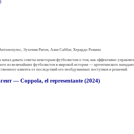
нтонопулос, Эухения Ригон, Алан Саббаг, Херардо Романо
начал давать советы некоторым футболистам о том, как эффективно управлят
ного из величайших футболистов в мировой истории — аргентинского напада
ственного клиента от последствий его необдуманных поступков и решений.
нт — Coppola, el representante (2024)