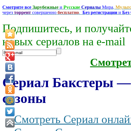
Смотрите все
Зарубежные
и
Русские
Сериалы
Мира
,
Мульт
через
торрент
совершенно
бесплатно
.
Без регистрации
и
Без
Подпишитесь, и получайт
новых сериалов на e-mаil
Смотре
Сериал Бакстеры — T
сезоны
Смотреть Сериал онлай