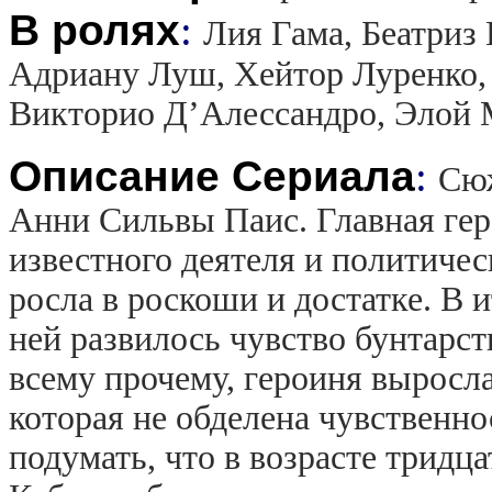
В ролях
:
Лия Гама, Беатриз
Адриану Луш, Хейтор Луренко, 
Викторио Д’Алессандро, Элой 
Описание Сериала
:
Сюж
Анни Сильвы Паис. Главная гер
известного деятеля и политиче
росла в роскоши и достатке. В и
ней развилось чувство бунтарст
всему прочему, героиня выросл
которая не обделена чувственно
подумать, что в возрасте тридц