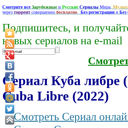
Смотрите все
Зарубежные
и
Русские
Сериалы
Мира
,
Мульт
через
торрент
совершенно
бесплатно
.
Без регистрации
и
Без
Подпишитесь, и получайт
новых сериалов на e-mаil
Смотре
Сериал Куба либре 
Cuba Libre (2022)
Смотреть Сериал онлай