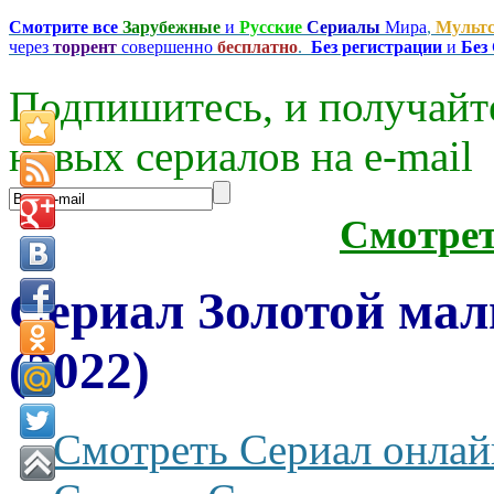
Смотрите все
Зарубежные
и
Русские
Сериалы
Мира
,
Мульт
через
торрент
совершенно
бесплатно
.
Без регистрации
и
Без
Подпишитесь, и получайт
новых сериалов на e-mаil
Смотре
Сериал Золотой мал
(2022)
Смотреть Сериал онлай