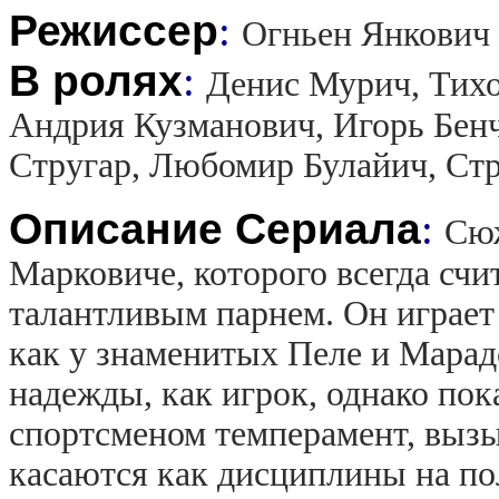
Режиссер
:
Огньен Янкович
В ролях
:
Денис Мурич, Тихо
Андрия Кузманович, Игорь Бенч
Стругар, Любомир Булайич, Ст
Описание Сериала
:
Сюж
Марковиче, которого всегда счи
талантливым парнем. Он играет в
как у знаменитых Пеле и Мара
надежды, как игрок, однако по
спортсменом темперамент, вы
касаются как дисциплины на пол