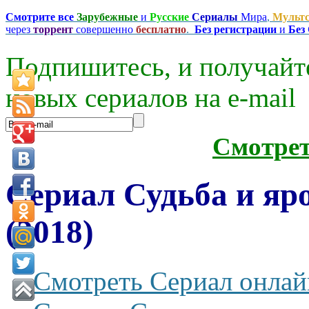
Смотрите все
Зарубежные
и
Русские
Сериалы
Мира
,
Мульт
через
торрент
совершенно
бесплатно
.
Без регистрации
и
Без
Подпишитесь, и получайт
новых сериалов на e-mаil
Смотре
Сериал Судьба и яро
(2018)
Смотреть Сериал онлай