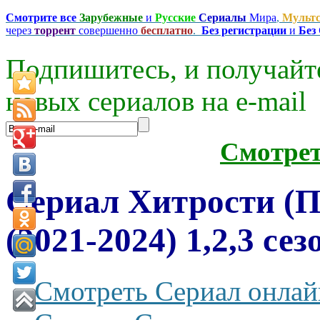
Смотрите все
Зарубежные
и
Русские
Сериалы
Мира
,
Мульт
через
торрент
совершенно
бесплатно
.
Без регистрации
и
Без
Подпишитесь, и получайт
новых сериалов на e-mаil
Смотре
Сериал Хитрости (П
(2021-2024) 1,2,3 се
Смотреть Сериал онлай