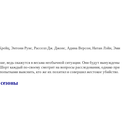
Крейц, Энтони Руис, Расселл Дж. Джонс, Адина Версон, Натан Лэйн, Эми
учше, ведь окажутся в весьма необычной ситуации. Они будут вынуждены
и Шорт каждый по-своему смотрит на вопросы расследования, однако при
 попытками выяснить, кто же их похитил и совершил жестокое убийство.
 сезоны