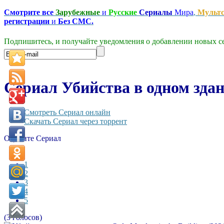
Смотрите все
Зарубежные
и
Русские
Сериалы
Мира
,
Мульт
регистрации
и
Без СМС.
Подпишитесь, и получайте уведомления о добавлении новых се
Сериал Убийства в одном здани
Смотреть Сериал онлайн
Скачать Сериал через торрент
Оцените Сериал
1
2
3
4
5
(3 голосов)