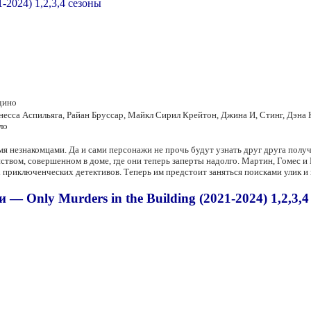
дино
есса Аспильяга, Райан Бруссар, Майкл Сирил Крейтон, Джина И, Стинг, Дэна 
ло
емя незнакомцами. Да и сами персонажи не прочь будут узнать друг друга пол
йством, совершенном в доме, где они теперь заперты надолго. Мартин, Гомес 
 приключенческих детективов. Теперь им предстоит заняться поисками улик и
— Only Murders in the Building (2021-2024) 1,2,3,4