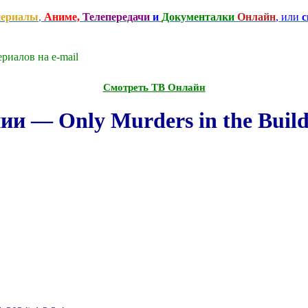
сериалы
,
Аниме,
Телепередачи
и
Документалки
Онлайн
, или
с
риалов на e-mаil
Смотреть ТВ Онлайн
и — Only Murders in the Buildi