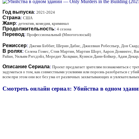
Год выпуска
:
2021-2024
Страна
:
США
Жанр
:
детектив, комедия, криминал
Продолжительность
:
4 сезона
Перевод
:
Профессиональный (Многоголосый)
Режиссер
:
Джеми Бэббит, Шерин Дабис, Джиллиан Робеспьер, Дон Скар
В ролях
:
Селена Гомес, Стив Мартин, Мартин Шорт, Аарон Домингес, Ван
Райан, Уильям Рэгсдэйл, Мередит Холцман, Куинси Данн-Бэйкер, Адам Декар
Описание Сериала
:
Проект предлагает зрителям познакомиться с тр
задуматься о том, как совместными усилиями или порознь разобраться с уби
всем при этом они все без ума от различных захватывающих и увлекательных
Смотреть онлайн сериал: Убийства в одном здании 