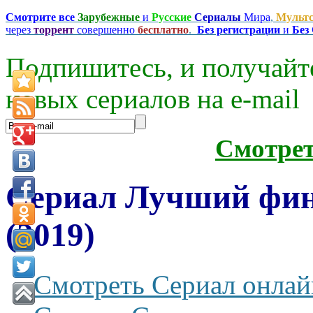
Смотрите все
Зарубежные
и
Русские
Сериалы
Мира
,
Мульт
через
торрент
совершенно
бесплатно
.
Без регистрации
и
Без
Подпишитесь, и получайт
новых сериалов на e-mаil
Смотре
Сериал Лучший фина
(2019)
Смотреть Сериал онлай