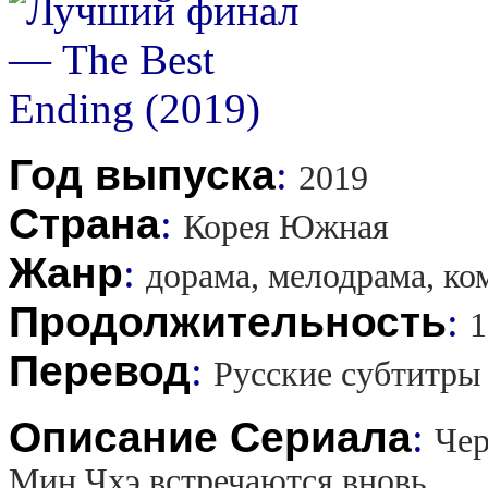
Год выпуска
:
2019
Страна
:
Корея Южная
Жанр
:
дорама, мелодрама, ко
Продолжительность
:
1
Перевод
:
Русские субтитры
Описание Сериала
:
Чер
Мин Чхэ встречаются вновь.