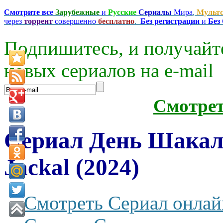
Смотрите все
Зарубежные
и
Русские
Сериалы
Мира
,
Мульт
через
торрент
совершенно
бесплатно
.
Без регистрации
и
Без
Подпишитесь, и получайт
новых сериалов на e-mаil
Смотре
Сериал День Шакала
Jackal (2024)
Смотреть Сериал онлай