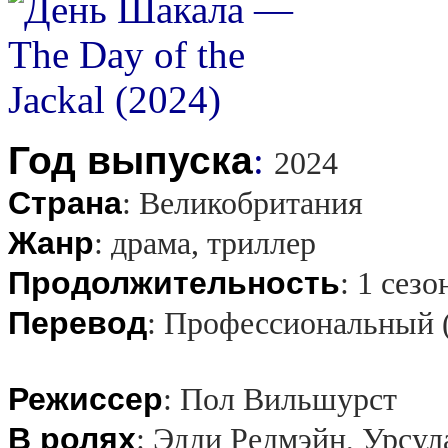
Год выпуска
:
2024
Страна
:
Великобритания
Жанр
:
драма, триллер
Продолжительность
:
1 сезо
Перевод
:
Профессиональный 
Режиссер
:
Пол Вильшурст
В ролях
:
Эдди Редмэйн, Урсул