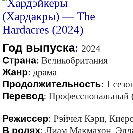
Год выпуска
:
2024
Страна
:
Великобритания
Жанр
:
драма
Продолжительность
:
1 сезо
Перевод
:
Профессиональный 
Режиссер
:
Рэйчел Кэри, Киер
В ролях
:
Лиам Макмахон, Элл