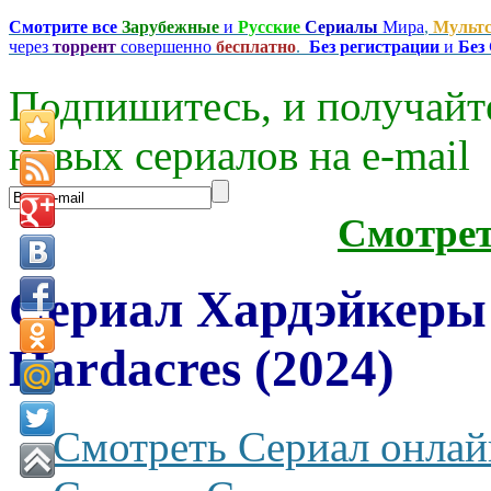
Смотрите все
Зарубежные
и
Русские
Сериалы
Мира
,
Мульт
через
торрент
совершенно
бесплатно
.
Без регистрации
и
Без
Подпишитесь, и получайт
новых сериалов на e-mаil
Смотре
Сериал Хардэйкеры
Hardacres (2024)
Смотреть Сериал онлай